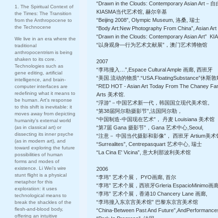
“Drawn in the Clouds: Contemporary Asian Art
1. The Spiritual Context of
KIASMA当代艺术馆, 赫尔辛基
the Times: The Transition
“Beijing 2008”, Olympic Museum, 洛桑, 瑞士
from the Anthropocene to
the Technocene
“Body Art:New Photography From China”, Asian Art
“Drawn in the Clouds: Contemporary Asian 
We live in an era where the
“以身观身—行为艺术文献展”，澳门艺术博物馆
traditional
anthropocentrism is being
shaken to its core.
2007
Technologies such as
“李玮撞入…”,Espace Cultural Ample 画廊, 西班牙
gene editing, artificial
“美国.流动的物质”.“USA.FloatingSubstance”休斯敦F
intelligence, and brain-
“RED HOT - Asian Art Today From The Chaney Fa
computer interfaces are
redefining what it means to
Arts 美术馆.
be human. Art's response
“浮游”－中国艺术新一代，韩国国立现代美术馆。
to this shift is inevitable: it
“第38届阿尔勒摄影节”,法国阿尔勒，
moves away from depicting
“中国制造-中国现在艺术”， 丹麦 Louisiana 美术馆
humanity's external world
(as in classical art) or
“第7届 Gana 摄影节”，Gana 艺术中心,Seoul,
dissecting its inner psyche
“注意－ 中国当代摄影和影像”， 西班牙 Artium美术
(as in modern art), and
“Surrealites”, Centrepasquart 艺术中心, 瑞士
toward exploring the future
“La Cina E' Vicina”, 意大利那波利美术馆
possibilities of human
forms and modes of
existence. Li Wei's wire
2006
stunt flight is a physical
“李玮” 艺术个展， PYO画廊, 首尔
metaphor for this
“李玮” 艺术个展，西班牙Grleria EspacioMinimo画
exploration: it uses
“李玮” 艺术个展，香港10 Chancery Lane 画廊,
technological means to
“李玮撞入东京宫美术馆” 巴黎东京宫美术馆
break the shackles of the
flesh-and-blood body,
“China-Between Past And Future”,AndPerfo
offering an intuitive