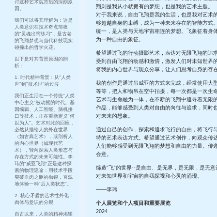
讨这种艺术观背后的深刻原
翔则是我从小就拥有的梦想，也是我的艺术主题。
因。
对于我来说，自由飞翔是我的生活，也是我对艺术
我们可以将其理解为：这是
够超越自身的束缚，成为一种未来存在的智能方式
人类意识在技术奇点前夜
统一，是人类与天地宇宙相连的梦想。飞象征着身
的"灵魂出窍练习"，是古老
为一种自由的象征。
的飞翔梦想与当代科技现实
碰撞出的哲学火花。
希望通过飞的行动摄影艺术，表达对无限飞翔的追
以下是对其背景原因的剖
受到自由飞翔的动感和激情，激发人们对未知世界
析：
将我的内心世界与观众分享，让人们思考自身的存
1. 时代精神背景：从"人类
我的创作是通过吊威亚的方式来完成，经常使用大
世"到"技术世"的过渡
等等，把人和物吊在空中拍摄，每一次都是一次生
我们正生活在一个传统"人类
艺术与生命融为一体，在不断的飞翔中追寻着无限
中心主义"被动摇的时代。基
作品，能够感受到人类对自由的向往与追求，同时
因编辑、人工智能、脑机接
对未来的想象。
口等技术，正在重新定义"何
以为人"。艺术对此的回应，
通过自己的创作，探索和追求飞行的自由，将飞行
必然从描绘人的外在世界
（如古典艺术），或剖析人
特的艺术表达方式。希望通过艺术创作，向观众传
的内心世界（如现代艺
人们能够感受到无限飞翔的梦想和自由的力量。传
术），转向探索人类形态与
会意。
存在方式的未来可能性。李
玮的"威亚飞翔"正是这种探
缔造“飞”的世界--是自由、是无界，是无限，是无
索的物理隐喻：用技术手段
对未知世界和宇宙的自我探视和心灵的涌现。
突破血肉之躯的枷锁，直观
地体验一种"后人类状态"。
——李玮
2. 核心矛盾的艺术性外化：
肉体与意识的分裂
个人展览和个人项目和重要展览
2024
自古以来，人类的精神渴望