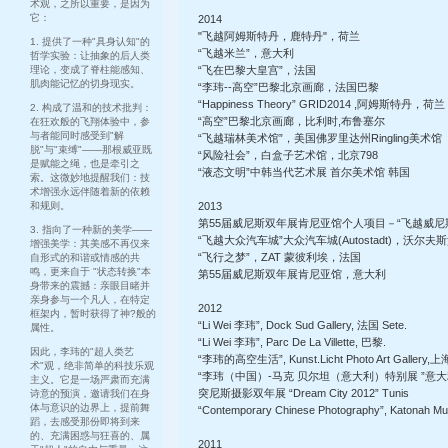
术观，之所以重要，是因为
它：
2014
"飞越阿姆斯特丹，鹿特丹"，荷兰
1. 提供了一种"具身认知"的
“飞越米兰”，意大利
哲学实验：让抽象的后人类
理论，变成了脊柱能感知、
“飞在巴黎大皇宫”，法国
肌肉能记忆的切身现实。
“李玮--高空”巴黎北京画廊，法国巴黎
“Happiness Theory” GRID2014 ,阿姆斯特丹，荷兰
2. 构成了温和的技术批判：
“高空”巴黎北京画廊，比利时,布鲁塞尔
在狂欢般的飞翔体验中，参
与者能同时感受到"解
“飞越瑞林美术馆”，美国佛罗里达州Ringling美术馆
脱"与"束缚"——那根威亚既
“风险社会”，白盒子艺术馆，北京798
是赋能之绳，也是牵引之
“液态文明”中韩当代艺术展 首尔美术馆 韩国
索。这微妙地提醒我们：技
术增强永远伴随着新的依赖
和规则。
2013
第55届威尼斯双年展肯尼亚馆个人项目－“飞越威尼
3. 指向了一种新的美学——
“飞越大众汽车城”大众汽车城(Autostadt)，沃尔夫
增强美学：其美感不再仅来
“飞行之梦”，ZAT 蒙彼利埃，法国
自形式的和谐或情感的共
鸣，更来自于 "状态转换"本
第55届威尼斯双年展肯尼亚馆，意大利
身带来的震撼：亲眼目睹并
亲身参与一个凡人，在特定
2012
框架内，暂时获得了神?般的
“Li Wei 李玮”, Dock Sud Gallery, 法国 Sete.
属性。
“Li Wei 李玮”, Parc De La Villette, 巴黎.
因此，李玮的"超人类艺
“李玮的高空生活”, Kunst.Licht Photo Art Gallery,
术"观，绝非简单的科技乐观
“李玮（中国）-马克 贝尔坦（意大利）特别展 ”意大利Muse
主义。它是一场严肃而充满
突尼斯摄影双年展 “Dream City 2012” Tunis
诗意的预演，邀请我们在身
体与意识的边界上，提前舞
“Contemporary Chinese Photography”, Katonah M
蹈，去感受那份即将到来
的、充满困惑与狂喜的、属
2011