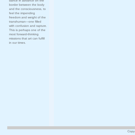
dance in advance on the
border between the body
and the consciousness, to
feel the impending
freedom and weight of the
transhuman—one filled
with confusion and rapture.
This is perhaps one of the
most forward-thinking
missions that art can fulfill
in our times.
Copy 