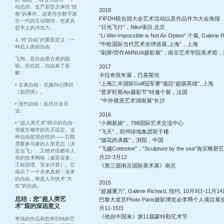
动态的、生产新型主体性"经
2018
验"的事件。这更符合数字原
FIFDH联合国大会艺术活动以及作品作为大会海报
生一代的互动期待，也更具
“日光飞行”，Nike项目,北京
哲学上的冲击力。
“Li Wei-Impossible is Not An Option” 个展, Galerie
4. 对"自由"的重新定义：一
“中欧国际当代艺术全球巡展.上海”，上海
种后人类的自由
“刷屏/劳作AMNUA摄影展”，南京艺术学院美术馆
飞翔，是自由最古老的隐
喻。但在此，自由有了新
2017
解：
卡拉奇双年展，巴基斯坦
“上海汇丰国际Golf冠军赛”项目“超级英雄”, 上海
• 古典自由：克服内心障碍
（如恐惧）。
“普罗旺斯Aix摄影节”特邀个展，法国
“中外视觉艺术湖南展”长沙
• 现代自由：反抗社会压
迫。
2016
• "超人类艺术"暗示的自由：
“小脚新娘”，798国际艺术交流中心
突破生物学的先天设定。这
“飞天”，郑州绿地集团双子楼
种自由是混合性的——它既
“烟花的承载”，浏阳，中国
需要参与者的人类意志（决
“飞越Cottesloe”，“Sculpture by the sea”海滨
定去飞），又绝对依赖非人
月22-3月12
类的技术网络（威亚设备、
工程原理、安全计算）。它
《第三届南京国际美术展》南京
揭示了一个未来真相：未来
的自由，将是人与技术"共
2015
生"的自由。
“超越重力”, Galerie Richard, 纽约, 10月9日-11月1
总结：您"超人类艺
巴黎大皇宫Photo Paris摄影博览会李𬀩个人项目展览Li
术"观的深远意义
月11-15日
《他自中国来》第11届蒙特勒艺术节
李玮的作品和您所归纳的艺