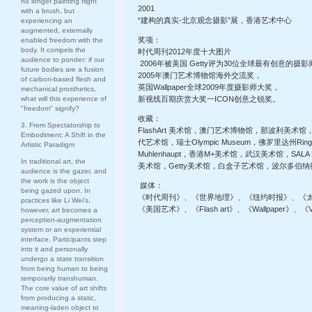
no longer painting flight
2001
with a brush, but
“建构的真实-北京观念摄影”展，香港艺术中心
experiencing an
augmented, externally
奖项：
enabled freedom with the
body. It compels the
时代周刊2012年度十大图片
audience to ponder: if our
2006年被美国 Getty评为30位全球最有创意的摄影
future bodies are a fusion
2005年澳门艺术博物馆海外交流奖，
of carbon-based flesh and
英国Wallpaper全球2009年度摄影师大奖，
mechanical prosthetics,
what will this experience of
新视线百期庆赏大奖一ICON创意之锐奖。
"freedom" signify?
收藏：
3. From Spectatorship to
FlashArt 美术馆，澳门艺术博物馆，那波利美术馆，
Embodiment: A Shift in the
代艺术馆，瑞士Olympic Museum，佛罗里达州Ring
Artistic Paradigm
Muhlenhaupt，香港M+美术馆，武汉美术馆，SALA RE
In traditional art, the
美术馆，Getty美术馆，白盒子艺术馆，波尔多伯
audience is the gazer, and
the work is the object
媒体：
being gazed upon. In
《时代周刊》、《世界地理》、《纽约时报》、《
practices like Li Wei's,
《美国艺术》、《Flash art》、《Wallpaper》、《
however, art becomes a
perception-augmentation
system or an experiential
interface. Participants step
into it and personally
undergo a state transition
from being human to being
temporarily transhuman.
The core value of art shifts
from producing a static,
meaning-laden object to