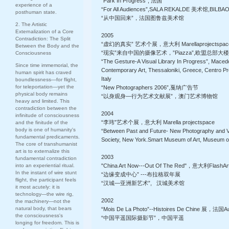
“Park In Progress”, 法国
experience of a
“For All Audiences”,SALA REKALDE 美术馆,BIL
posthuman state.
“从中国回来”，法国图鲁兹美术馆
2. The Artistic
Externalization of a Core
2005
Contradiction: The Split
“虚幻的真实” 艺术个展，意大利 Marellaprojectspa
Between the Body and the
“现实”来自中国的摄像艺术，”Piazza”,欧盟总部大
Consciousness
“The Gesture-A Visual Library In Progress”, Mac
Since time immemorial, the
Contemporary Art, Thessaloniki, Greece, Centro Pr
human spirit has craved
Italy
boundlessness—for flight,
for teleportation—yet the
“New Photographers 2006”,戛纳广告节
physical body remains
“以身观身—行为艺术文献展”，澳门艺术博物馆
heavy and limited. This
contradiction between the
2004
infinitude of consciousness
“李玮”艺术个展，意大利 Marella projectspace
and the finitude of the
body is one of humanity's
“Between Past and Future- New Photography and V
fundamental predicaments.
Society, New York.Smart Museum of Art, Museum o
The core of transhumanist
art is to externalize this
2003
fundamental contradiction
into an experiential ritual.
"China Art Now---Out Of The Red"，意大利FlashA
In the instant of wire stunt
“边缘变成中心” ---布拉格双年展
flight, the participant feels
“汉城—亚洲新艺术”, 汉城美术馆
it most acutely: it is
technology—the wire rig,
2002
the machinery—not the
natural body, that bears
“Mois De La Photo”--Histoires De Chine 展，法
the consciousness's
“中国平遥国际摄影节”，中国平遥
longing for freedom. This is