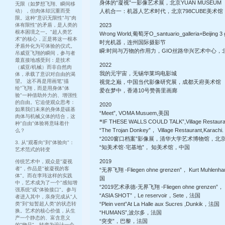
身体的“凝视”一影像艺术展，北京YUAN MUSEUM
无限（如梦想飞翔、瞬间移
动），但肉体却沉重而受
人机合一：机器人艺术时代，北京798CUBE美术馆
限。这种"意识无限性"与"肉
体有限性"的矛盾，是人类的
2023
根本困境之一。"超人类艺
Wrong World,葡萄牙O_santuario_galleria+Beijing 3 
术"的核心，正是将这一根本
时光机器，连州国际摄影节
矛盾外化为可体验的仪式。
瞬:时间与万物的作用力，GIO丝路华兴艺术中心，
吊威亚飞翔的瞬间，参与者
最直接地感受到：是技术
2022
（威亚/机械）而非自然肉
我的元宇宙，无锡华莱坞电影城
体，承载了意识对自由的渴
望。 这不再是用画笔"描
视觉之巅，中国当代影像研究展，成都天府美术馆
绘"飞翔，而是用身体"体
爱在梦中，香港10号赞善里画廊
验"一种借助外力的、增强性
的自由。它迫使观众思考：
2020
如果我们未来的身体是碳基
“Meet”, VOMA Musuem,美国
肉体与机械义体的结合，这
“
IF THESE WALLS COULD TALK”,Village Restauran
种"自由"体验将意味着什
“The Trojan Donkey”， Village Restaurant,Karachi.
么？
“2020窗口档案”影像展，清华大学艺术博物馆，北
3. 从"观看向"到"体验向"：
“知美术馆·宅基地”， 知美术馆，中国
艺术范式的转变
2019
传统艺术中，观众是"凝视
者"，作品是"被凝视的客
“无界飞翔 -Fliegen ohne grenzen”， Kurt Muhlen
体"。而在李玮这样的实践
国
中，艺术成为了一个"感知增
“2019艺术承德-无界飞翔 -Fliegen ohne grenze
强系统"或"体验接口"。参与
“ASIA SHOT”，Le reservoir，Sete，法国
者进入其中，亲身完成从"人
类"到"短暂超人类"的状态转
“Plein vent”At La Halle aux Sucres ,Dunkik，法国
换。艺术的核心价值，从生
“HUMANS”,波尔多，法国
产一个静态的、富含意义
“突变”，巴黎，法国
的"物品"，转变为设计一个