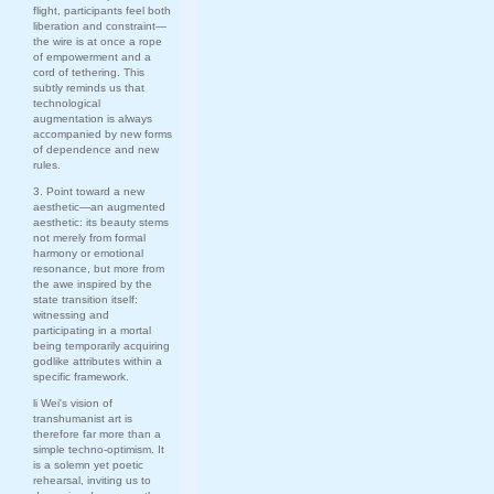
flight, participants feel both
liberation and constraint—
the wire is at once a rope
of empowerment and a
cord of tethering. This
subtly reminds us that
technological
augmentation is always
accompanied by new forms
of dependence and new
rules.
3. Point toward a new
aesthetic—an augmented
aesthetic: its beauty stems
not merely from formal
harmony or emotional
resonance, but more from
the awe inspired by the
state transition itself:
witnessing and
participating in a mortal
being temporarily acquiring
godlike attributes within a
specific framework.
li Wei's vision of
transhumanist art is
therefore far more than a
simple techno-optimism. It
is a solemn yet poetic
rehearsal, inviting us to