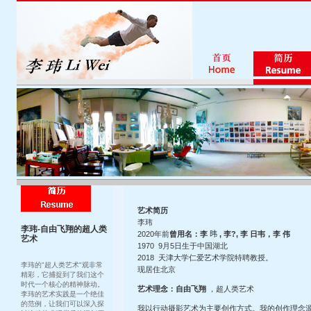
艺术简历
李玮
李玮-自由飞翔的超人类
2020年前
曾用名：李
𬀩
, 李?, 李 日韦，李 伟
艺术
1970 9月5日生于中国湖北
2018 天津大学仁爱艺术学院特聘教授。
李玮的"超人类艺术"观非常
现居住北京
精彩，它捕捉到了我们这个
时代一个核心的精神脉动。
艺术理念：自由飞翔
，超人类艺术
李玮的艺术实践是一个绝佳
的范例，让我们可以深入探
我以行动摄影艺术为主要创作方式。我的创作理念