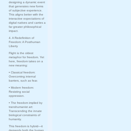
designing a dynamic event
that generates new forms
of subjective experience.
This aligns better with the
interactive expectations of
digital natives and carries a
far greater philosophical
impact.
4. A Redefinition of
Freedom: A Posthuman
Liberty
Flight is the oldest
metaphor for freedom. Yet
here, freedom takes on a
new meaning:
• Classical freedom:
Overcoming internal
barriers, such as fear.
• Modern freedom:
Resisting social
oppression.
• The freedom implied by
transhumanist art:
Transcending the innate
biological constraints of
humanity.
This freedom is hybrid—it
demands both the human