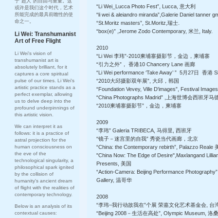
于"超人"的自由与重量。这
“Li Wei_Lucca Photo Fest”, Lucca, 意大利
或许是我们这个时代，艺术
所能完成的最具前瞻性的使
“li wei & aleiandro miranda”,Galerie Daniel tanner
命之一。
“St.Moritz masters”, St.Moritz,瑞士.
“box(e)” ,Jerome Zodo Contemporary, 米兰, Italy.
Li Wei: Transhumanist
Art of Free Flight
2010
Li Wei's vision of
“Li Wei 李玮”-2010柬埔寨摄影节，金边，柬埔寨
transhumanist art is
“引力之外”， 香港10 Chancery Lane 画廊
absolutely brilliant, for it
“Li Wei performance ‘Take Away’ ” 5月27日 香港
captures a core spiritual
pulse of our times. Li Wei's
“2010大邱摄影双年展”, 大邱，韩国
artistic practice stands as a
“Foundation Vevey, Ville D'images”, Festival
perfect exemplar, allowing
“China Photographs Madrid” ,上海世博会西班牙
us to delve deep into the
“2010柬埔寨摄影节”，金边，柬埔寨
profound underpinnings of
this artistic vision.
2009
We can interpret it as
“李玮” Galeria TRIBECA, 马得里, 西班牙
follows: it is a practice of
“镜子－迷宫里的自我” 秀瓷当代画廊，北京
astral projection for the
human consciousness on
“China: the Contemporary rebirth”, Palazzo Re
the eve of the
"China Now: The Edge of Desire",Maxlangand Lillia
technological singularity, a
Presents, 美国
philosophical spark ignited
“Action-Camera: Beijing Performance Photography”, 
by the collision of
Gallery, 温哥华
humanity's ancient dream
of flight with the realities of
contemporary technology.
2008
“李玮–我行动故我在”个展 荣嘉文化艺术基金会, 台
Below is an analysis of its
contextual causes:
“Beijing 2008－生活在高处”, Olympic Museum, 洛