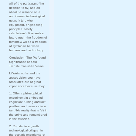
will of the participant (the
decision to fly) and an
absolute reliance on a
non-human technological
network (the wire
equipment, engineering
principles, safety
calculations). It reveals a
future truth: the freedom of
tomorrow will be a freedom
of symbiosis between
humans and technology.
Conclusion: The Profound
Significance of Your
Transhumanist Art Vision
Li Wei's works and the
artistic vision you have
articulated are of great
importance because they:
1. Offer a philosophical
experiment in embodied
cognition: turning abstract
posthuman theories into a
tangible reality that is felt in
the spine and remembered
in the muscles.
2. Constitute a gentle
technological critique: in
the ecstatic experience of